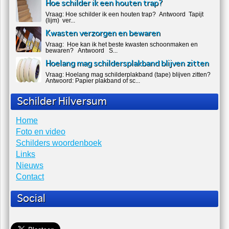
hoofdsponsor is van...
Hoe schilder je MDF?
Hoe schilder je MDF ? Binnen wordt er erg vaak MDF hout
gebruik. Voordeel met schilderen is da...
Hoe schilder ik een houten trap?
Vraag: Hoe schilder ik een houten trap? Antwoord Tapijt
(lijm) ver...
Kwasten verzorgen en bewaren
Vraag: Hoe kan ik het beste kwasten schoonmaken en
bewaren? Antwoord S...
Hoelang mag schildersplakband blijven zitten
Vraag: Hoelang mag schilderplakband (tape) blijven zitten?
Antwoord: Papier plakband of sc...
Schilder Hilversum
Home
Foto en video
Schilders woordenboek
Links
Nieuws
Contact