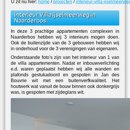
Schilderwerk Buiten Schildersbedrijf Schilder
U zit nu hier:
home
/
projecten
/
interieur-villa-ijselmeerw
Interieur Villa Ijselmeerweg in
Naarderbos.
In deze 3 prachtige appartementen complexen in
Naarderbos hebben wij 3 interieurs mogen doen.
Ook de buitenzijde van de 3 gebouwen hebben wij
in onderhoud voor de 3 verenigingen van eigenaren.
Onderstaande foto's zijn van het interieur van 1 van
de villa appartementen. Nadat er inbouwverlichting
e.d. waren geplaatst hebben wij alle wanden en
plafonds gestukadoord en gespoten in Jan des
Bouvrie wit met een buitenverfkwaliteit. Het
houtwerk wat vanuit de bouw binnen ook donkergrijs
was, is gespoten met zijdeglans wit.