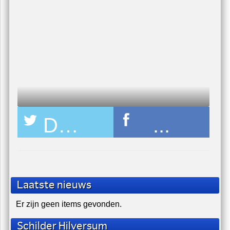
Schilderen Zolder Etage - Schildersbedrijf
U zit nu hier:
home
/
nieuws
/
123-softwash-hoofdsponsor
Deel pagina op Twitter
...