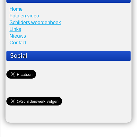
Laatste nieuws
Er zijn geen items gevonden.
Schilder Hilversum
Home
Foto en video
Schilders woordenboek
Links
Nieuws
Contact
Social