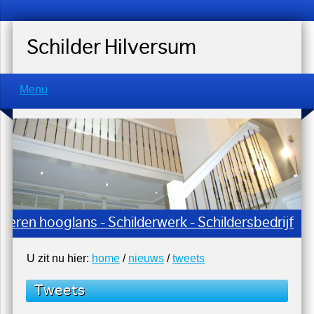
Schilder Hilversum
Menu
lderen hooglans - Schilderwerk - Schildersbedrijf
U zit nu hier:
home
/
nieuws
/
tweets
Tweets