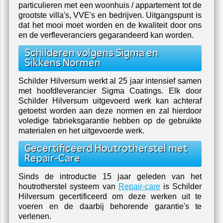
de techniek van traditioneel handmatig schilderen
met de kwast zoals exclusief schilderwerk eruit
hoort te zien. Voor het schilderen binnen met
waterbassis wordt meestal gebruik gemaakt van
ons spuitsysteem of roltechnieken.
De klanten van Schilder Hilversum variëren van
particulieren met een woonhuis / appartement tot de
grootste villa's, VVE's en bedrijven. Uitgangspunt is
dat het mooi moet worden en de kwaliteit door ons
en de verfleveranciers
gegarandeerd kan worden.
Schilderen volgens Sigma en
Sikkens Normen
Schilder Hilversum werkt al 25 jaar intensief samen
met hoofdleverancier Sigma Coatings. Elk door
Schilder Hilversum uitgevoerd werk kan achteraf
getoetst worden aan deze normen en zal hierdoor
voledige fabrieksgarantie hebben op de gebruikte
materialen en het uitgevoerde werk.
Gecertificeerd Houtrotherstel met
Repair-Care