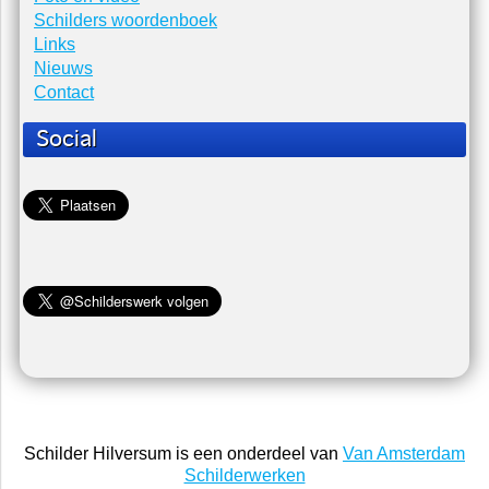
Er zijn geen items gevonden.
Schilder Hilversum
Home
Foto en video
Schilders woordenboek
Links
Nieuws
Contact
Social