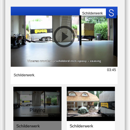
Sinds de introductie 15 jaar geleden van het
houtrotherstel systeem van
Repair-care
is Schilder
Hilversum gecertificeerd om deze werken uit te
voeren en de daarbij behorende garantie's te
verlenen.
Schilderwerk
03:45
Schilderwerk.