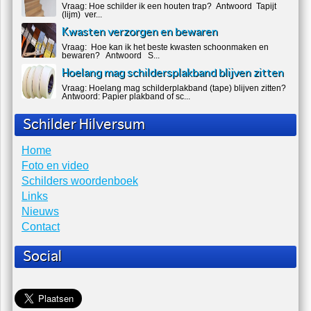
Hoe schilder ik een houten trap?
Vraag: Hoe schilder ik een houten trap? Antwoord Tapijt
(lijm) ver...
Kwasten verzorgen en bewaren
Vraag: Hoe kan ik het beste kwasten schoonmaken en
bewaren? Antwoord S...
Hoelang mag schildersplakband blijven zitten
Vraag: Hoelang mag schilderplakband (tape) blijven zitten?
Antwoord: Papier plakband of sc...
Schilder Hilversum
Home
Foto en video
Schilders woordenboek
Links
Nieuws
Contact
Social