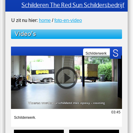
Schilderen Trap - wanden en Plafonds
U zit nu hier:
home
/
foto-en-video
Video's
Schilderwerk
03:45
Schilderwerk.