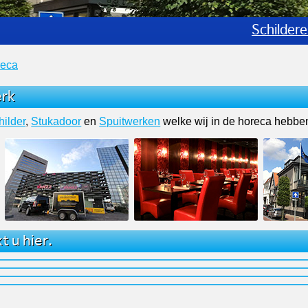
Schildere
reca
erk
hilder
,
Stukadoor
en
Spuitwerken
welke wij in de horeca hebben
t u hier.