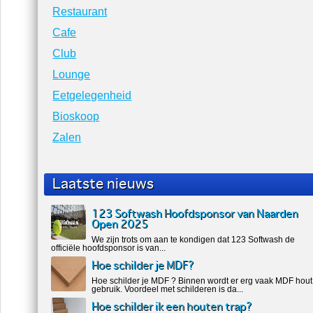
Restaurant
Cafe
Club
Lounge
Eetgelegenheid
Bioskoop
Zalen
Laatste nieuws
123 Softwash Hoofdsponsor van Naarden
Open 2025
We zijn trots om aan te kondigen dat 123 Softwash de
officiële hoofdsponsor is van...
Hoe schilder je MDF?
Hoe schilder je MDF ? Binnen wordt er erg vaak MDF hout
gebruik. Voordeel met schilderen is da...
Hoe schilder ik een houten trap?