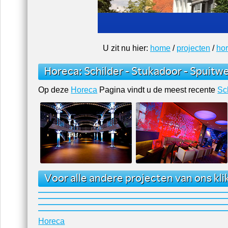
U zit nu hier:
home
/
projecten
/
ho
Horeca
:
Schilder
-
Stukadoor
-
Spuitw
Op deze
Horeca
Pagina vindt u de meest recente
Sc
Voor alle andere projecten van ons klik
Horeca