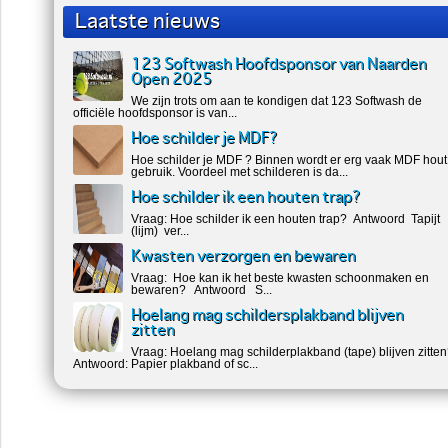
Laatste nieuws
123 Softwash Hoofdsponsor van Naarden
Open 2025
We zijn trots om aan te kondigen dat 123 Softwash de
officiële hoofdsponsor is van...
Hoe schilder je MDF?
Hoe schilder je MDF ? Binnen wordt er erg vaak MDF hout
gebruik. Voordeel met schilderen is da...
Hoe schilder ik een houten trap?
Vraag: Hoe schilder ik een houten trap? Antwoord Tapijt
(lijm) ver...
Kwasten verzorgen en bewaren
Vraag: Hoe kan ik het beste kwasten schoonmaken en
bewaren? Antwoord S...
Hoelang mag schildersplakband blijven
zitten
Vraag: Hoelang mag schilderplakband (tape) blijven zitte
Antwoord: Papier plakband of sc...