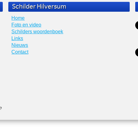
Schilder Hilversum
Home
Foto en video
Schilders woordenboek
Links
Nieuws
Contact
n?