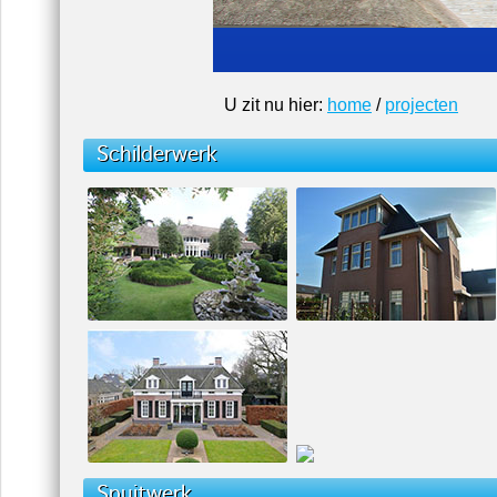
U zit nu hier:
home
/
projecten
Schilderwerk
Spuitwerk